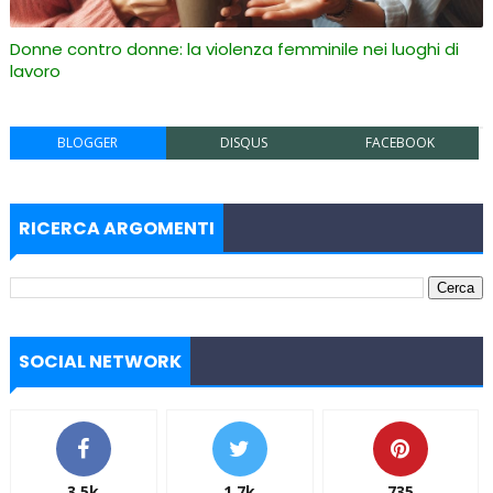
Donne contro donne: la violenza femminile nei luoghi di
lavoro
BLOGGER
DISQUS
FACEBOOK
RICERCA ARGOMENTI
SOCIAL NETWORK
3.5k
1.7k
735