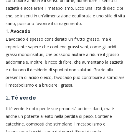
contribuire a ridurre il senso di fame, aumentare il senso di
sazietà e accelerare il metabolismo. Ecco una lista di dieci cibi
che, se inseriti in un'alimentazione equilibrata e uno stile di vita
sano, possono favorire il dimagrimento.
1.
Avocado
L’avocado è spesso considerato un frutto grasso, ma è
importante sapere che contiene grassi sani, come gli acidi
grassi monoinsaturi, che possono aiutare a ridurre il grasso
addominale. Inoltre, è ricco di fibre, che aumentano la sazietà
e riducono il desiderio di spuntini non salutari. Grazie alla
presenza di acido oleico, l’avocado può contribuire a stimolare
il metabolismo e a bruciare i grassi.
2.
Tè verde
Il tè verde è noto per le sue proprietà antiossidanti, ma è
anche un potente alleato nella perdita di peso. Contiene
catechine, composti che stimolano il metabolismo e
favoriscono l'ossidazione dei grassi. Bere tè verde