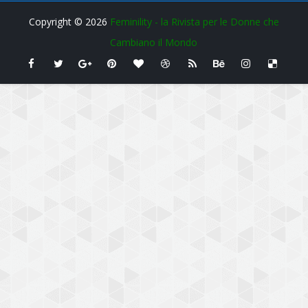
Copyright ©
2026
Feminility - la Rivista per le Donne che
Cambiano il Mondo