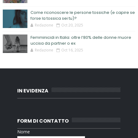
Come riconoscere le persone tossiche (e capire se
forse la tossica sei tu)?
Redazione
Oct 20, 2025
Femminicidi in Italia: oltre l’80% delle donne muore
uccisa da partner o ex
Redazione
Oct 16, 2025
IN EVIDENZA
FORM DI CONTATTO
Nome