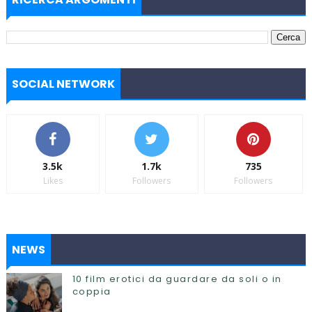
SOCIAL NETWORK
3.5k
1.7k
735
Likes
Followers
Followers
NEWS
10 film erotici da guardare da soli o in
coppia