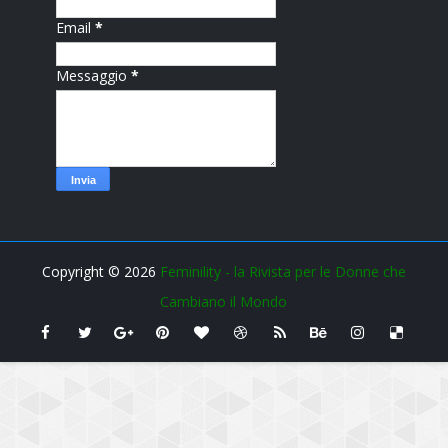
Email
*
Messaggio
*
Copyright ©
2026
Feminility - la Rivista per le Donne che
Cambiano il Mondo