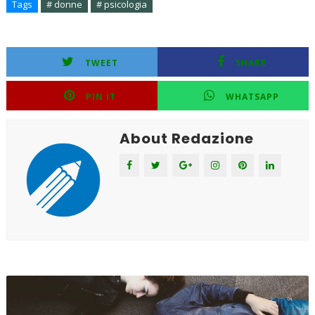
Tags
# donne
# psicologia
TWEET
SHARE
PIN IT
WHATSAPP
About Redazione