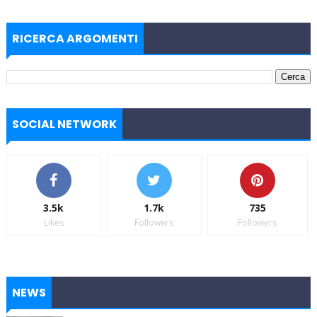
RICERCA ARGOMENTI
SOCIAL NETWORK
3.5k
1.7k
735
Likes
Followers
Followers
NEWS