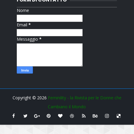
Nome
Email
*
Messaggio
*
Copyright ©
2026
Feminility - la Rivista per le Donne che
Cambiano il Mondo